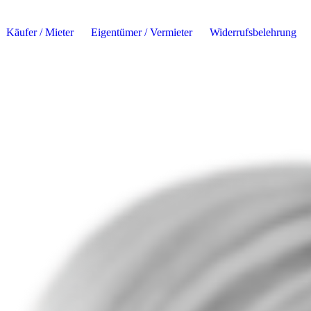
Käufer / Mieter
Eigentümer / Vermieter
Widerrufsbelehrung